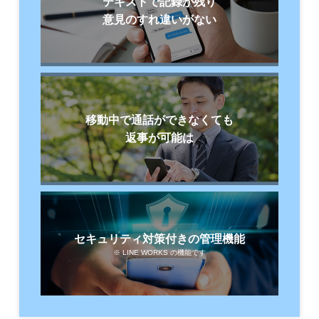
テキストで
記録が残り
意見の
すれ違いが
ない
移動中で
通話が
できなくても
返事が
可能は
セキュリティ
対策付きの
管理機能
※ LINE WORKS の機能です