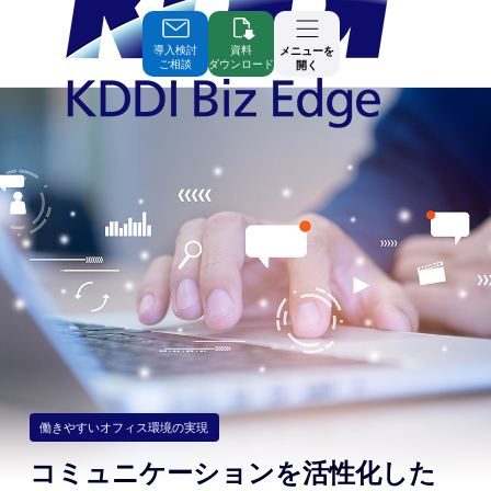
Skip
to
Contents
導入検討
資料
メニューを
ご相談
ダウンロード
開く
働きやすいオフィス環境の実現
コミュニケーションを活性化した