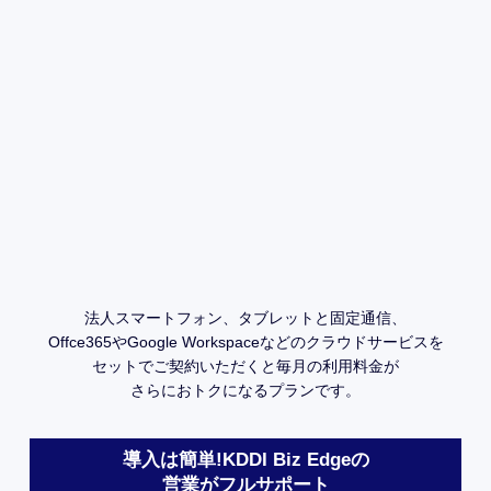
法人スマートフォン、
タブレットと固定通信、
Offce365やGoogle Workspaceなどの
クラウドサービスを
セットでご契約いただくと
毎月の利用料金が
さらにおトクになる
プランです。
導入は簡単!
KDDI Biz Edgeの
営業がフルサポート
ご相談・
お問い合わせ
1営業日以内に
ご連絡
気になること、知りた
担当者から、電話にて
いことどんなことでも
1営業日以内にご連絡
WEBからお気軽にご相
します。ご訪問するこ