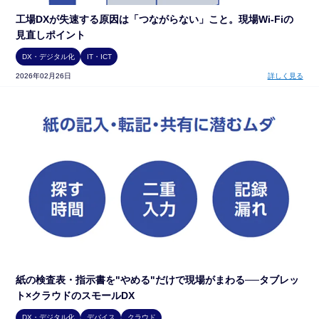
工場DXが失速する原因は「つながらない」こと。現場Wi-Fiの
見直しポイント
DX・デジタル化
IT・ICT
2026年02月26日
詳しく見る
紙の検査表・指示書を"やめる"だけで現場がまわる──タブレッ
ト×クラウドのスモールDX
DX・デジタル化
デバイス
クラウド