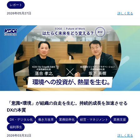
レポート
2026年05月27日
詳しく見る
「意識×環境」が組織の自走を生む。持続的成長を加速させる
DXの本質
DX・デジタル化
働き方改革
業務効率化
経営・マネジメント
業務支援
福利厚生
2026年03月31日
詳しく見る