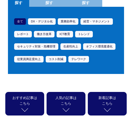
探す
探す
探す
全て
DX・デジタル化
業務効率化
経営・マネジメント
レポート
働き方改革
ICT教育
トレンド
セキュリティ対策・危機管理
生産性向上
オフィス環境最適化
従業員満足度向上
コスト削減
テレワーク
#全て
#AI
#DX・デジタル化
#はたらく未来をどう変える?
全て
業務支援
福利厚生
IT・ICT
デバイス
#業務支援
#自治体
#自然災害
#衛星通信・衛星電話
#事例
おすすめ記事は
人気の記事は
新着記事は
クラウド
オフィスソリューション
固定電話・音声
こちら
こちら
こちら
#製造・卸
#通信環境
#スマートフォン・タブレット
#Google Workspace ™
#BCP
#Microsoft 365
#サイバー攻撃
#パソコン
#オフィス移転
#医療・介護
#法改正
#空間活用