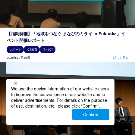
【福岡開催】「地域をつなぐ まなびのミライ in Fukuoka」イ
ベント開催レポート
レポート
ICT教育
IT・ICT
2025年10月30日
詳しく見る
メルマガ
登録
資料
ダウンロード