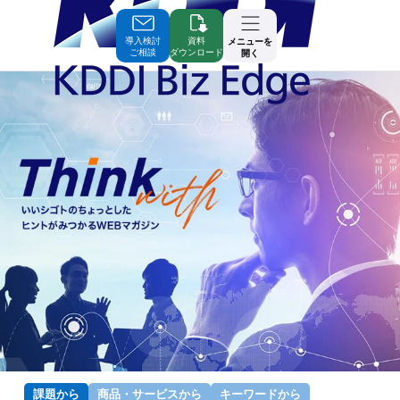
Skip
to
Contents
導入検討
資料
メニューを
ご相談
ダウンロード
開く
課題から
商品・
サービスから
キーワード
から