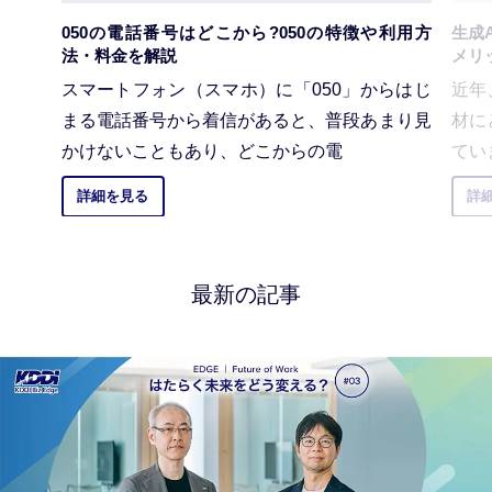
050の電話番号はどこから?050の特徴や利用方
生成
法・料金を解説
メリ
スマートフォン（スマホ）に「050」からはじ
近年
まる電話番号から着信があると、普段あまり見
材に
かけないこともあり、どこからの電
てい
詳細を見る
詳
最新の記事