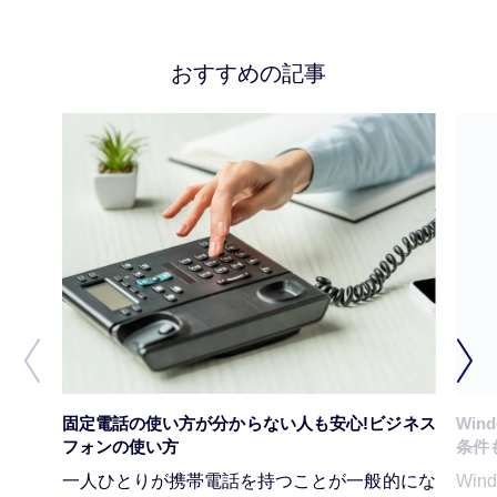
#コミュニケーション
#PBX
#VPN
#LINE WORKS
#コミュニケーションディスクリプション
#建設・不動産
おすすめの記事
#バックオフィス業務
#SDGs
#Cisco Webex
#ドライブレコーダー
#運輸業・郵便業
#営業
#Web会議
#食事補助
#複合機
#でんき・照明
#空調
固定電話の使い方が分からない人も安心!ビジネス
Win
フォンの使い方
条件
一人ひとりが携帯電話を持つことが一般的にな
Wi