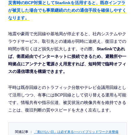
災害時のBCP対策としてStarlinkを活用すると、既存インフラ
が被災した場合でも事業継続のための通信手段を確保しやすく
なります。
地震や豪雨で光回線や基地局が停止すると、社内システムやク
ラウドサービス、取引先との連絡が同時に途絶え、復旧までの
時間が長引くほど損失が拡大します。その際、
Starlinkであれ
ば、衛星経由でインターネットに接続できるため、避難所や一
時拠点にアンテナと電源さえ用意すれば、短時間で臨時オフィ
スの通信環境を構築できます。
平時は既存回線とのトラフィック分散やテレビ会議用回線とし
て活用しつつ、有事にはBCP回線として切り替える運用も可能
です。情報共有や指示伝達、被災状況の映像共有を維持できる
ことは、復旧判断の質やスピードを大きく左右します。
関連記事
：
「動けない日」は必ず来る──ハイブリッドワーク未整備