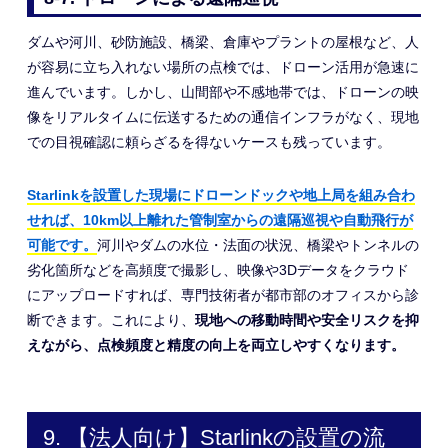
ダムや河川、砂防施設、橋梁、倉庫やプラントの屋根など、人
が容易に立ち入れない場所の点検では、ドローン活用が急速に
進んでいます。しかし、山間部や不感地帯では、ドローンの映
像をリアルタイムに伝送するための通信インフラがなく、現地
での目視確認に頼らざるを得ないケースも残っています。
Starlinkを設置した現場にドローンドックや地上局を組み合わ
せれば、10km以上離れた管制室からの遠隔巡視や自動飛行が
可能です。
河川やダムの水位・法面の状況、橋梁やトンネルの
劣化箇所などを高頻度で撮影し、映像や3Dデータをクラウド
にアップロードすれば、専門技術者が都市部のオフィスから診
断できます。これにより、
現地への移動時間や安全リスクを抑
えながら、点検頻度と精度の向上を両立しやすくなります。
9. 【法人向け】Starlinkの設置の流