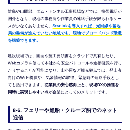
離島や山間部、ダム・トンネル工事現場などでは、携帯電話が
圏外となり、現地の事務所や作業員の連絡手段が限られるケー
スが少なくありません。
Starlinkを導入すれば、光回線や基地
局の整備が進んでいない地域でも、現地でブロードバンド環境
を構築できます。
建設現場では、図面や施工要領書をクラウドで共有したり、
Webカメラを使って本社から安全パトロールや進捗確認を行っ
たりすることが可能になり、山小屋など観光拠点では、登山者
向けのWi-Fi提供や、気象情報の取得、緊急時の連絡手段とし
ても活用できます。
従業員の安心感向上と、現場DXの推進を
同時に実現しやすい
点が企業にとってのメリットです。
8-6. フェリーや漁船・クルーズ船でのネット
通信