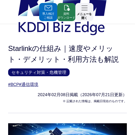
Skip
to
Contents
導入検討
資料
メニューを
ご相談
ダウンロード
開く
Starlinkの仕組み｜速度やメリッ
ト・デメリット・利用方法も解説
セキュリティ対策・危機管理
#BCP
#通信環境
2024年02月08日
掲載（2026年07月21日更新）
※ 記載された情報は、掲載日現在のものです。