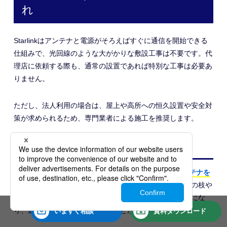
れ
Starlinkはアンテナと電源がそろえばすぐに通信を開始できる
仕組みで、光回線のような大がかりな敷設工事は不要です。代
理店に依頼する際も、通常の設置であれば特別な工事は必要あ
りません。
ただし、法人利用の場合は、屋上や高所への恒久設置や安全対
策が求められるため、専門業者による施工を推奨します。
9-1. 設置場所を検討する
Starlinkは複数の低軌道衛星と常時通信するため、アンテナを
「空が広く見える場所」に設置することが重要
です。木の枝や
建物、屋根や看板などの障害物があると、通信が不安定にな
り、速度低下や瞬断が発生することがあります。
いますぐ
相談
資料
ダウンロード