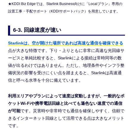
★KDDI Biz Edgeでは、Starlink Business向けに「Localプラン」専用の
設置工事・手配サポート（KDDIサポートパック）を用意しています。
6-3. 回線速度が速い
Starlinkは、空が開けた場所であれば高速な通信を確保できる
点が大きな特徴です。下り・上りともに非常に高速な光回線サ
ービスと単純比較すると、Starlinkによる接続は常時同等の数
値が出るわけではありません。ただし、地理条件やインフラ整
備状況の影響を受けにくい点を踏まえると、Starlinkは高速通
信と呼べる水準を十分に備えています。
利用エリアやプランによって速度は変動しますが、一般的なポ
ケットWi-Fiや携帯電話回線と比べても遜色ない速度での通信
が可能
です。災害時や非常時でも通信を確保しやすく、信頼で
きるインターネット回線として活用できる点は大きなメリット
です。