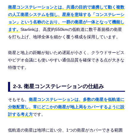
衛星コンステレーションとは、共通の目的で連携して動く複数
の人工衛星システムを指し、星座を意味する「コンステレーシ
ョン」という名称のとおり、一群の衛星が一体となって機能し
ます。
Starlinkは、高度約550kmの低軌道に数千基規模の衛星
を打ち上げ、地球全体を細かく覆う構成を採用しています。
衛星と地上の距離が短いため遅延が小さく、クラウドサービス
やビデオ会議にも使いやすい通信品質を確保できる点が大きな
特徴です。
2-3. 衛星コンステレーションの仕組み
そもそも、
衛星コンステレーションは、多数の衛星を低軌道に
分散配置し、常にどこかの衛星が地上局をカバーするように設
計する考え方
です。
低軌道の衛星は地球に近い分、1つの衛星がカバーできる範囲