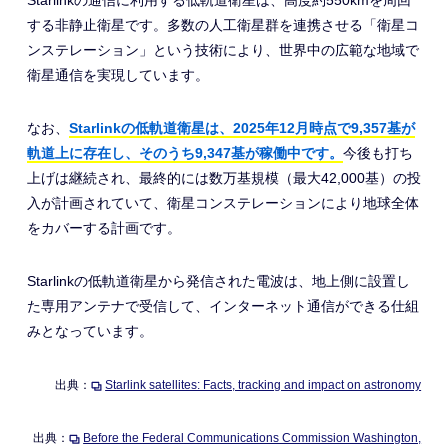
Starlinkの通信に利用する低軌道衛星は、高度約550kmを周回
する非静止衛星です。多数の人工衛星群を連携させる「衛星コ
ンステレーション」という技術により、世界中の広範な地域で
衛星通信を実現しています。
なお、
Starlinkの低軌道衛星は、2025年12月時点で9,357基が
軌道上に存在し、そのうち9,347基が稼働中です。
今後も打ち
上げは継続され、最終的には数万基規模（最大42,000基）の投
入が計画されていて、衛星コンステレーションにより地球全体
をカバーする計画です。
Starlinkの低軌道衛星から発信された電波は、地上側に設置し
た専用アンテナで受信して、インターネット通信ができる仕組
みとなっています。
出典：
Starlink satellites: Facts, tracking and impact on astronomy
出典：
Before the Federal Communications Commission Washington,