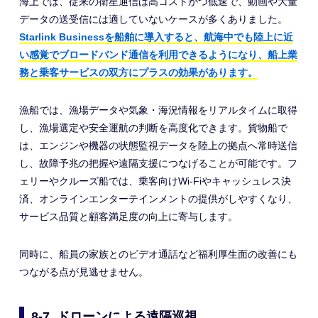
海上では、従来の衛星通信は高コストかつ低速で、動画や大量
データの送受信には適していないケースが多くありました。
Starlink Businessを船舶に導入すると、航海中でも陸上に近
い感覚でブロードバンド通信を利用できるようになり、船上業
務と乗客サービスの双方にプラスの効果があります。
漁船では、漁場データや気象・海況情報をリアルタイムに取得
し、漁場選定や安全運航の判断を高度化できます。貨物船で
は、エンジンや機器の状態監視データを陸上の拠点へ常時送信
し、故障予兆の把握や遠隔支援につなげることが可能です。フ
ェリーやクルーズ船では、乗客向けWi-Fiやキャッシュレス決
済、オンラインエンターテインメントの提供がしやすくなり、
サービス品質と顧客満足度の向上に寄与します。
同時に、船員の家族とのビデオ通話など福利厚生面の改善にも
つながる点が見逃せません。
8-7. ドローンによる遠隔巡視