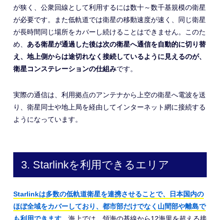
が狭く、公衆回線として利用するには数十～数千基規模の衛星
が必要です。また低軌道では衛星の移動速度が速く、同じ衛星
が長時間同じ場所をカバーし続けることはできません。このた
め、
ある衛星が通過した後は次の衛星へ通信を自動的に切り替
え、地上側からは途切れなく接続しているように見えるのが、
衛星コンステレーションの仕組み
です。
実際の通信は、利用拠点のアンテナから上空の衛星へ電波を送
り、衛星同士や地上局を経由してインターネット網に接続する
ようになっています。
3. Starlinkを利用できるエリア
Starlinkは多数の低軌道衛星を連携させることで、日本国内の
ほぼ全域をカバーしており、都市部だけでなく山間部や離島で
も利用できます。
海上では、領海の基線から12海里を超える接