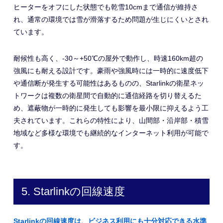
ヒーターをオフにした状態でも乾雪10cmまで通信が維持さ
れ、通常の環境では雪が滑落するため問題が生じにくいとされ
ています。
耐候性も高く、-30～+50℃の屋外で動作し、時速160km超の
強風にも耐える設計です。豪雨や強風時には一時的に速度低下
や通信断が発生する可能性はあるものの、Starlinkの衛星ネッ
トワークは複数の衛星間で自動的に通信経路を切り替えるた
め、遮蔽物が一時的に発生しても影響を最小限に抑えるよう工
夫されています。これらの特性により、山間部・沿岸部・積雪
地域など多様な環境でも継続的なインターネット利用が可能で
す。
5. Starlinkの回線速度
Starlinkの回線速度は、ビジネス利用にも十分対応できる水準