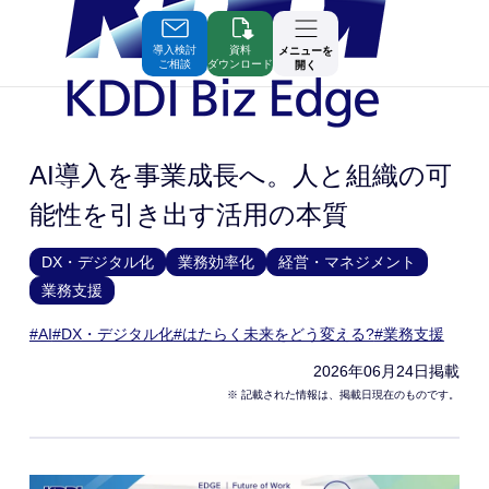
Skip
to
Contents
導入検討
資料
メニューを
ご相談
ダウンロード
開く
AI導入を事業成長へ。人と組織の可
能性を引き出す活用の本質
DX・デジタル化
業務効率化
経営・マネジメント
業務支援
#AI
#DX・デジタル化
#はたらく未来をどう変える?
#業務支援
2026年06月24日
掲載
※ 記載された情報は、掲載日現在のものです。