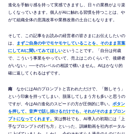
進化を手触り感を持って実感できますし、日々の業務がより楽
しくなっていきます。個人がAIに触れる習慣を持つことは、や
がて組織全体の意識改革や業務改善の土台にもなります。
そして、この記事をお読みの経営者の皆さまにお伝えしたいの
は、
まずご自身の中でモヤモヤしていることを、そのまま言葉
にしてAIに聞いてみてほしい
ということです。「自分は何歳
で、こういう事業をやっていて、売上はこのくらいで、後継者
がいない」──そのレベルの相談で構いません。AIはかなり的
確に返してくれるはずです。
南
なかにはAIのプロンプトと言われただけで、「難しそう」
という印象を持ってしまい、脱落してしまう方も多いと思うの
ですが、今はAIの進化のスピードの方が圧倒的に早い。
ボタン
を押して、音声で話し掛けるだけでも、それがそのままプロン
プトになってくれます。
実は弊社でも、AI導入の初期には「上
手なプロンプトの打ち方」といった、訓練動画を社内ポータル
に上げていました。しかし、今やそれすらも過去のものになり