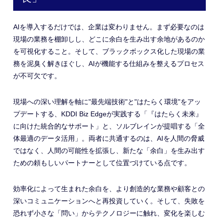
AIを導入するだけでは、企業は変わりません。まず必要なのは
現場の業務を棚卸しし、どこに余白を生み出す余地があるのか
を可視化すること。そして、ブラックボックス化した現場の業
務を泥臭く解きほぐし、AIが機能する仕組みを整えるプロセス
が不可欠です。
現場への深い理解を軸に"最先端技術"と"はたらく環境"をアッ
プデートする、KDDI Biz Edgeが実践する「『はたらく未来』
に向けた統合的なサポート」と、ソルブレインが提唱する「全
体最適のデータ活用」。両者に共通するのは、AIを人間の脅威
ではなく、人間の可能性を拡張し、新たな「余白」を生み出す
ための頼もしいパートナーとして位置づけている点です。
効率化によって生まれた余白を、より創造的な業務や顧客との
深いコミュニケーションへと再投資していく。そして、失敗を
恐れず小さな「問い」からテクノロジーに触れ、変化を楽しむ