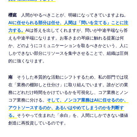
櫻庭
人間がやるべきことが、明確になってきていますよね。
AIに任せられる部分は任せ、人間は「問いを立てる」ことに注
力する。
AIは答えを出してくれますが、問いが中途半端なら答
えも中途半端になります。お客さまの琴線に触れる提案は何
か、どのようにコミュニケーションを取るべきかという、人に
しかできない部分にリソースを集中させることで、組織は圧倒
的に強くなります。
南
そうした本質的な活動にシフトするため、私の部門では現
在「業務の棚卸しと仕分け」に取り組んでいます。誰がどの業
務にどれだけ時間をかけているかを可視化し、コア業務とノン
コア業務に分ける。
そして、ノンコア業務はAIに任せるのか、
アウトソースするのか、あるいはやめてしまうのかを判断す
る。
そうやって生まれた「余白」を、人間にしかできない価値
創造に再投資しているのです。