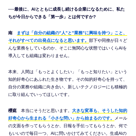
──最後に、AIとともに成長し続ける企業になるために、私た
ちが今日からできる「第一歩」とは何ですか?
南
まずは「自分の組織の"人"と"業務"に興味を持つ」こと、
それがすべての出発点になると思います。
部下や同僚が日々ど
んな業務をしているのか、そこに無関心な状態ではいくらAIを
導入しても組織は変わりません。
本来、人間は「もっとよくしたい」「もっと知りたい」という
知的好奇心にあふれた生き物です。その知的好奇心を持って、
自分の業務や組織に向き合い、新しいテクノロジーにも積極的
に取り組んでいってほしいです。
櫻庭
本当にそうだと思います。
大きな変革も、そうした知的
好奇心から生まれる「小さな問い」から始まるのです。
メール
の文面を作ってもらうとか、日報を手伝ってもらうとか、何で
もいいので毎日一つ、AIに問いかけてみてください。生成AIの