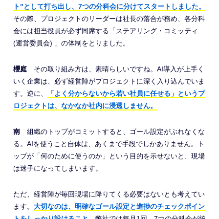
ト"として打ち出し、7つの分科会に分けてスタートしました。
その際、プロジェクトのリーダーは社長の落合が務め、各分科
会には担当役員が必ず同席する「ステアリング・コミッティ
(運営委員会) 」の体制をとりました。
櫻庭
その取り組み方は、素晴らしいですね。AI導入が上手く
いく企業は、必ず経営陣がプロジェクトに深く入り込んでいま
す。逆に、
「よく分からないから若い社員に任せる」というプ
ロジェクトは、なかなか社内に浸透しません。
南
組織のトップがコミットすると、ゴール設定がぶれなくな
る。AIを使うこと自体は、あくまで手段でしかありません。ト
ップが「何のために使うのか」という目的を示せないと、現場
は迷子になってしまいます。
ただ、経営陣が毎回現場に降りてくる必要はないとも考えてい
ます。
大切なのは、明確なゴール設定と進捗のチェックポイン
トをしっかり設けること。
弊社では毎月1回、7つの分科会が統