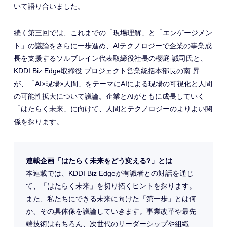
いて語り合いました。
続く第三回では、これまでの「現場理解」と「エンゲージメン
ト」の議論をさらに一歩進め、AIテクノロジーで企業の事業成
長を支援するソルブレイン代表取締役社長の櫻庭 誠司氏と、
KDDI Biz Edge取締役 プロジェクト営業統括本部⻑の南 昇
が、「AI×現場×人間」をテーマにAIによる現場の可視化と人間
の可能性拡大について議論。企業とAIがともに成長していく
「はたらく未来」に向けて、人間とテクノロジーのよりよい関
係を探ります。
連載企画「はたらく未来をどう変える?」とは
本連載では、KDDI Biz Edgeが有識者との対話を通じ
て、「はたらく未来」を切り拓くヒントを探ります。
また、私たちにできる未来に向けた「第一歩」とは何
か、その具体像を議論していきます。事業改革や最先
端技術はもちろん、次世代のリーダーシップや組織