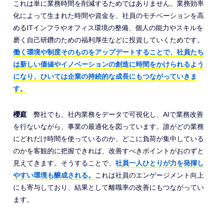
これは単に業務時間を削減するためではありません。業務効率
化によって生まれた時間や資金を、社員のモチベーションを高
めるITインフラやオフィス環境の整備、個人の能力やスキルを
磨く自己研鑽のための福利厚生などに投資していくためです。
働く環境や制度そのものをアップデートすることで、社員たち
は新しい価値やイノベーションの創造に時間をかけられるよう
になり、ひいては企業の持続的な成長にもつながっていきま
す。
櫻庭
弊社でも、社内業務をデータで可視化し、AIで業務改善
を行ないながら、事業の最適化を図っています。誰がどの業務
にどれだけ時間を使っているのか、どこに負荷が集中している
のかを客観的に把握できれば、改善すべきポイントがおのずと
見えてきます。そうすることで、
社員一人ひとりが力を発揮し
やすい環境も醸成される。
これは社員のエンゲージメント向上
にも寄与しており、結果として離職率の改善にもつながってい
ます。