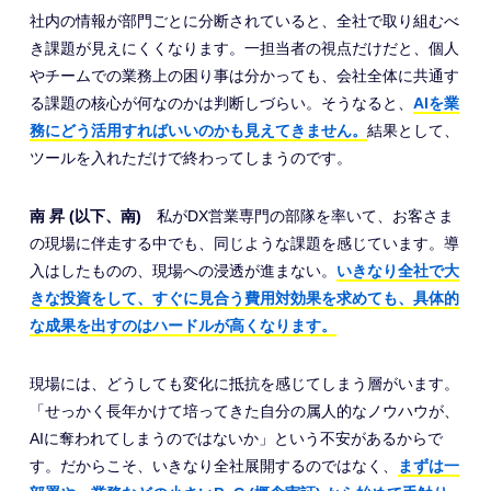
社内の情報が部門ごとに分断されていると、全社で取り組むべ
き課題が見えにくくなります。一担当者の視点だけだと、個人
やチームでの業務上の困り事は分かっても、会社全体に共通す
る課題の核心が何なのかは判断しづらい。そうなると、
AIを業
務にどう活用すればいいのかも見えてきません。
結果として、
ツールを入れただけで終わってしまうのです。
南 昇 (以下、南)
私がDX営業専門の部隊を率いて、お客さま
の現場に伴走する中でも、同じような課題を感じています。導
入はしたものの、現場への浸透が進まない。
いきなり全社で大
きな投資をして、すぐに見合う費用対効果を求めても、具体的
な成果を出すのはハードルが高くなります。
現場には、どうしても変化に抵抗を感じてしまう層がいます。
「せっかく長年かけて培ってきた自分の属人的なノウハウが、
AIに奪われてしまうのではないか」という不安があるからで
す。だからこそ、いきなり全社展開するのではなく、
まずは一