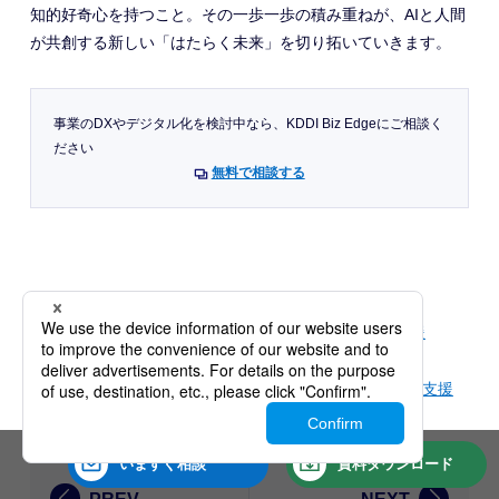
知的好奇心を持つこと。その一歩一歩の積み重ねが、AIと人間
が共創する新しい「はたらく未来」を切り拓いていきます。
事業のDXやデジタル化を検討中なら、KDDI Biz Edgeにご相談く
ださい
無料で相談する
カテゴリ：
DX・デジタル化
業務効率化
経営・マネジメント
業務支援
ラベル：
#AI
#DX・デジタル化
#はたらく未来をどう変える?
#業務支援
いますぐ
相談
資料
ダウンロード