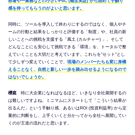
部署や一業務などの小さいPoC (概念実証) から始めて手触り
感を持ってもらうのがよいと思います。
同時に、ツールを導入して終わりにするのではなく、個人やチ
ームの行動と結果をしっかりと評価する「制度」や、社員の新
しいことへの挑戦を支援する「風土 (カルチャー) 」、そして
どんなことにも安心して挑戦できる「環境」を、トータルで整
えていくことも大切だと考えています。これらを"セット"とし
て少しずつ変えていくことで、
現場のメンバーたちも変に身構
えることなく、自然と新しい一歩を踏み出せるようになるので
はないでしょうか。
櫻庭
特に大企業になればなるほど、いきなり全社展開するの
は難しいですよね。ミニマムにスタートして「こういう結果が
出るんだ」という手触り感、あるいはROI (投資利益率) から定
量的に判断をし、上手くいくと分かってから全社へ展開してい
くのが王道の流れだと思います。