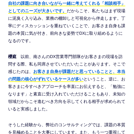
自社の課題に向き合いながら一緒に考えてくれる「相談相手」
としてのニーズが大きいです。
だからこそ、私たちはまず現場
に泥臭く入り込み、業務の棚卸しと可視化から伴走します。丁
寧にディスカッションを重ねていくことで、お客さま自身も課
題の本質に気が付き、前向きな姿勢でDXに取り組めるように
なるのです。
櫻庭
以前、南さんのDX営業専門部隊がお客さまの現場を訪
問する際、私も同席させていただいたことがあります。そこで
感じたのは、
お客さま自身が課題だと思っていることと、本当
の問題の核心がずれているケースが多い
ということ。逆に、お
客さまに今すべきアプローチを率直にお伝えすると、「勉強に
なります」と素直に受け入れていただけることもあり、未知の
領域だからこそ進むべき方向を示してくれる相手が求められて
いると実感しました。
そうした経験から、弊社のコンサルティングでは、課題の本質
を見極めることを大事にしています。また、もう一つ重視して