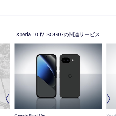
※3 補助書類は以下のいずれかをお持
ちください。
（必ず「屋号と代表者名」が記載されて
いるものをお持ちください）
商号登記簿謄本
Xperia 10 Ⅳ SOG07
の
関連サービス
公共料金領収証
NTT東西の領収書
国税または地方税の領収証
納税証明証
社会保険料の領収証
行政機関、地方自治体、およびその下部
組織の押印（首長印含む）がある書類
※4 特定の金融機関であり、かつ、au
ショップでお手続きいただく場合、キャ
ッシュカードのみで口座登録が可能（申
込書記入不要）です。
Google Pixel 10a
Xperi