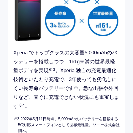
Xperia でトップクラスの大容量5,000mAhのバ
ッテリーを搭載しつつ、161g未満の世界最軽
※3
量ボディを実現
。Xperia 独自の充電最適化
技術といたわり充電で、3年使っても劣化しに
※
くい長寿命バッテリーです
。急な出張や外回
りなど、直ぐに充電できない状況にも重宝しま
※4
す
。
※3 2022年5月11日時点、5,000mAhのバッテリーを搭載する
5G対応スマートフォンとして世界最軽量。ソニー株式会社
調べ。