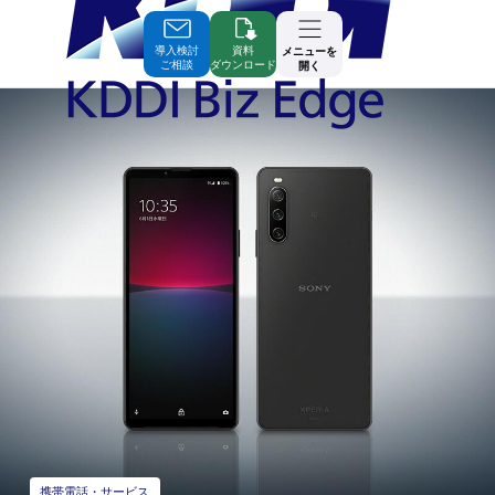
Skip
to
Contents
導入検討
資料
メニューを
ご相談
ダウンロード
開く
携帯電話・サービス