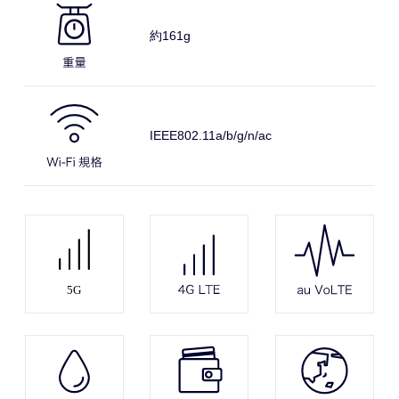
約161
g
IEEE802.11a
/b/g/n/ac