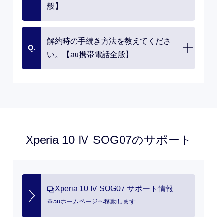
り替えが完了しない場合は、法人お客さ
般】
まセンターへお問い合わせください。
回線切り替え受付フォーム
A.
以下をご確認ください。
＜事前にご準備いただくもの＞
解約時の手続き方法を教えてくださ
Q.
au携帯電話番号
い。【au携帯電話全般】
法人のお客さまの場合
申込書番号（お届けした箱の中の納品書
法人確認書類（登記簿謄本・印鑑証明書
もしくは箱側面のシールに記載）
A.
解約の手続きはauショップ、pipitで承り
など）（※1）
＜回線切り替えが必要なお手続き＞
ます。お手続きの詳細は以下のページに
お手続きされる方個人の本人確認書類
法人のお客さまの機種変更・MNPのご利
てご確認ください。
（運転免許証・パスポートなど）
用開始にあたり、以下の場合、電話機切
解約手続きのご案内【携帯電話番号ポ
お手続きされる方の社員証または名刺
り替え（開通）のお手続きが必要です。
Xperia 10 Ⅳ SOG07
の
サポート
ータビリティ (MNP) 以外】
法人の印鑑（必ず必要）（※2）
他社からのお乗りかえ（MNP）
支払方法に応じたお持ちもの
新しいauICカードを利用しau携帯電話へ
口座振替の場合： 金融機関届出印と口座
機種変更
番号の控え
Xperia 10 IV SOG07 サポート情報
ICカード非対応機へ機種変更
クレジットの場合： クレジットカード
※auホームページへ移動します
※すでに新しい電話機が通話できている
個人事業主のお客さまの場合