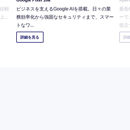
※5 お手続きの翌月請求へ合算です。
。信頼
ビジネスを支えるGoogle AIを搭載。日々の業
最長
...
務効率化から強固なセキュリティまで、スマー
ーで
モバイルのお問い合わせ・資料請求
トなワ...
役立つ
＜参考：官公庁、地方自治体の場合＞
詳細を見る
詳
官公庁、地方自治体でご契約される場合
は、弊社営業担当へお問い合わせくださ
い。
営業担当が不明な場合は、以下法人お客
さまセンターへお問い合わせください。
※表記の金額は特に記載のある場合を除
き全て税抜です。