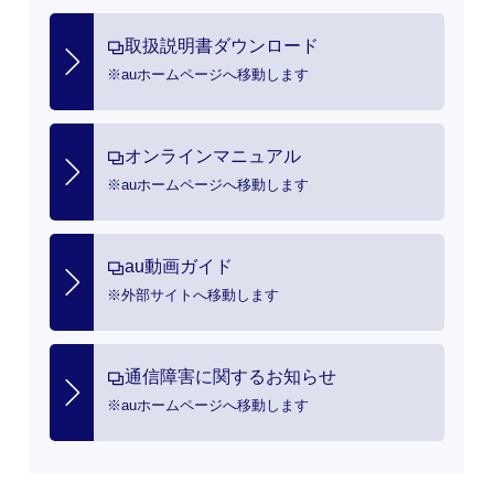
場合は、お手続き不要です。
代表者個人の本人確認書類＋補助書類
取扱説明書ダウンロード
（※1）（※3）
※auホームページへ移動します
代表者の印鑑（なくても問題ありませ
ん）
支払方法に応じたお持ちもの
オンラインマニュアル
口座振替の場合： 金融機関届出印と口座
※auホームページへ移動します
番号の控え
クレジットの場合： クレジットカード
【事務手数料】
au動画ガイド
※外部サイトへ移動します
3,300円(税込)／台 (※5)
【注意事項】
※1 法人確認書類および補助書類は
通信障害に関するお知らせ
「原本」かつ、「有効期限内（有効期限
※auホームページへ移動します
のないものは3カ月以内）」のものをお
持ちください
※2 ゴム印は受け付けできません