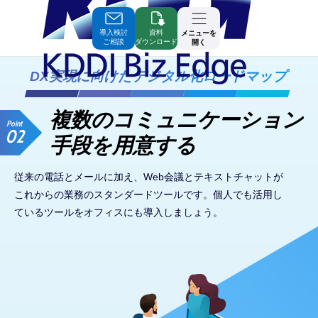
Skip
to
Contents
導入検討
資料
メニューを
ご相談
ダウンロード
開く
DX実現に向けたデジタル化ロードマップ
複数のコミュニケーション
Point
02
手段を用意する
従来の電話とメールに加え、Web会議とテキストチャットが
これからの業務の
スタンダードツールです。個人でも活用し
ているツールをオフィスにも
導入しましょう。