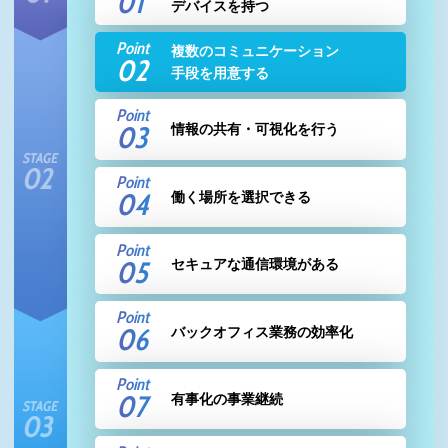
01
デバイスを持つ
Point
複数のコミュニケーション
02
手段を用意する
Point
03
情報の共有・
可視化を行う
Point
04
働く場所を
選択できる
Point
05
セキュアな通信環境がある
Point
06
バックオフィス業務の効率化
Point
07
有事化の
事業継続