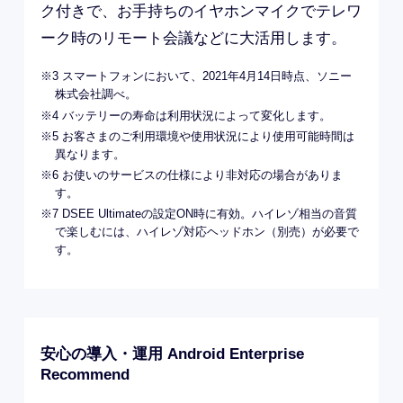
拡大表示
Xperia™史上最大容量4500mAhのバッテリーを
※3
搭載
。Xperia 独自の充電最適化技術といた
わり充電により、3年使っても劣化しにくい長
※4
寿命バッテリーを実現しました
。急な出張
や外回りなど、直ぐに充電できない状況に重宝
※5
します
。また、ハイレゾ対応で、ストリー