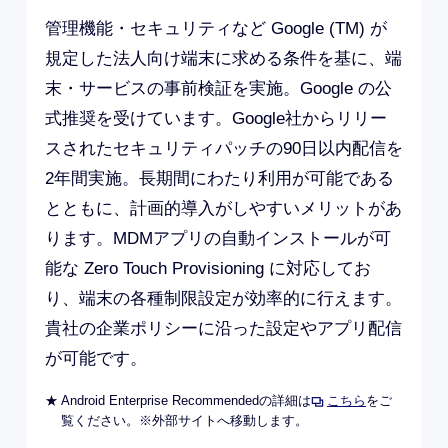
※6
ミングサービス
などの圧縮音源もハイレゾ
※7
相当
の高解像度音源に変換できる DSEE
Ultimate を搭載。 3.5mmのオーディオジャッ
ク付きで、お手持ちのイヤホンマイクでテレワ
ーク時のリモート会議などに大活用します。
※3 スマートフォンにおいて、2021年4月14日時点、ソニー
株式会社調べ。
※4 バッテリーの寿命は利用状況によって変化します。
※5 お客さまのご利用環境や使用状況により使用可能時間は
異なります。
※6 お使いのサービスの仕様により非対応の場合がありま
す。
※7 DSEE Ultimateの設定ON時に有効。ハイレゾ相当の音質
で楽しむには、ハイレゾ対応ヘッドホン（別売）が必要で
す。