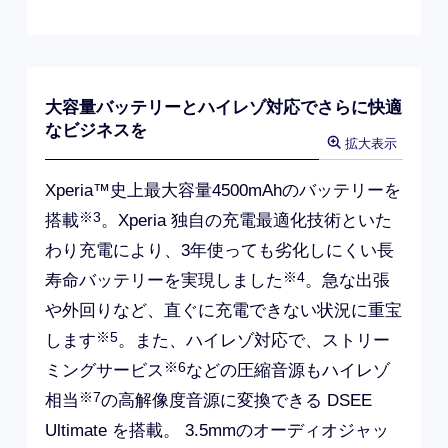
た。確かな基本性能で、複数のビジネスアプリ
を起動しても6.0インチの大画面で快適にご利
用いただけます。加えて、最大1TBの
※2
microSDXCカード
にも対応しており、Web
会議の録音や動画を含む大容量データも保存で
きます。
※1 Xperia 10 II SOV43との比較です。
※2 SDカード規格の詳細は、
SD Associationのホームペー
ジ
をご参照ください。※外部サイトへ移動します。
大容量バッテリーとハイレゾ対応でさらに快適
なビジネスを