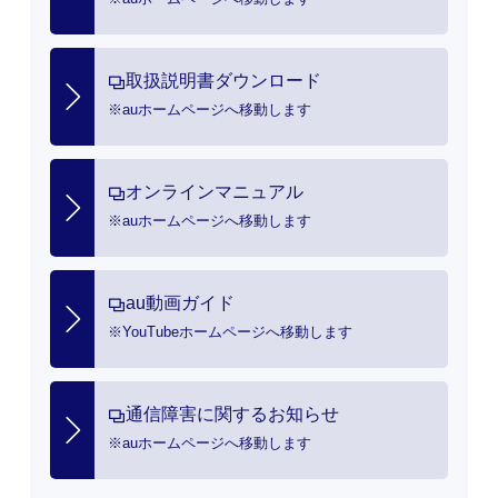
Xperia 10 Ⅲ SOG04
の
よくあるご質問
機種変更・MNPの回線切り替え（開
Q.
通）の手続きについて教えてくださ
い。【au携帯電話全般】
A.
回線切り替えは、以下フォームよりお手
新規契約時の必要書類や持ちものを
続きが可能です。20分以上経過しても切
Q.
教えてください。【au携帯電話全
り替えが完了しない場合は、法人お客さ
般】
まセンターへお問い合わせください。
回線切り替え受付フォーム