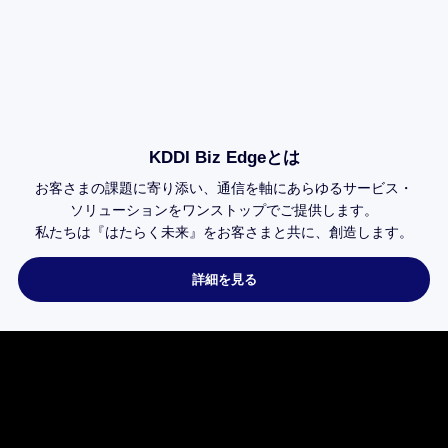
（必ず「屋号と代表者名」が記載されて
いるものをお持ちください）
商号登記簿謄本
Xperia 10 Ⅲ SOG04
の
関連サービス
公共料金領収証
NTT東西の領収書
国税または地方税の領収証
納税証明証
社会保険料の領収証
行政機関、地方自治体、およびその下部
組織の押印（首長印含む）がある書類
※4 特定の金融機関であり、かつ、au
ショップでお手続きいただく場合、キャ
ッシュカードのみで口座登録が可能（申
込書記入不要）です。
Google Pixel 10a
KDDI
※5 お手続きの翌月請求へ合算です。
。
ビジネスを支えるGoogle AIを搭載。日々の業
スマ
面サイ
務効率化から強固なセキュリティまで、スマー
ネッ