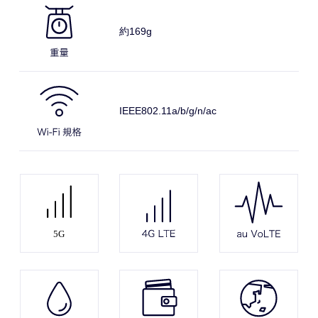
約169
g
IEEE802.11a
/b/g/n/ac