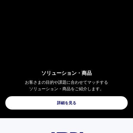
モバイルのお問い合わせ・資料請求
トなワ...
セスサ
＜参考：官公庁、地方自治体の場合＞
詳細を見る
詳
官公庁、地方自治体でご契約される場合
は、弊社営業担当へお問い合わせくださ
い。
営業担当が不明な場合は、以下法人お客
さまセンターへお問い合わせください。
※表記の金額は特に記載のある場合を除
き全て税抜です。