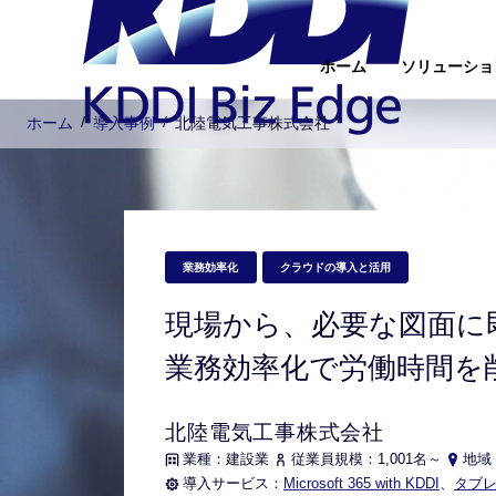
ホーム
ソリューショ
Skip
ホーム
導入事例
北陸電気工事株式会社
to
Contents
業務効率化
クラウドの導入と活用
現場から、必要な図面に
業務効率化で労働時間を
北陸電気工事株式会社
業種：建設業
従業員規模：1,001名～
地域
導入サービス：
Microsoft 365 with KDDI
、
タブ