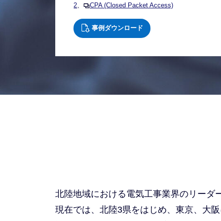
2
、
CPA (Closed Packet Access)
事例ダウンロード
2021
年
09
月
17
日
北陸地域における電気工事業界のリーダ
現在では、北陸3県をはじめ、東京、大