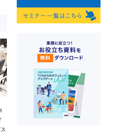
t
イ
ビス