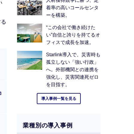
人材獲得競争に勝つ、定
い
着率の高いコールセンタ
ーを構築。
する
“この会社で働き続けた
い”自信と誇りを持てるオ
フィスで成長を加速。
Starlink導入で、災害時も
孤立しない「強い行政」
へ。外部機関との連携を
強化し、災害関連死ゼロ
を目指す。
導入事例一覧を見る
業種別の導入事例