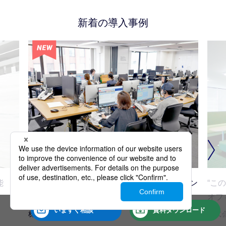
新着の導入事例
能
人材獲得競争に勝つ、定着率の高いコールセン
“こ
ターを構築。
オフ
いますぐ
相談
資料
ダウンロード
株式会社TOPCREW
株式