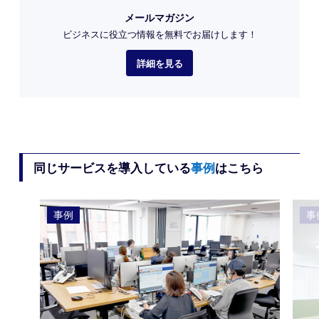
メールマガジン
ビジネスに役立つ情報を
無料でお届けします！
詳細を見る
同じサービスを導入している
事例
はこちら
事例
事