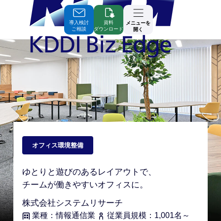
Skip
to
Contents
導入検討
資料
メニューを
ご相談
ダウンロード
開く
オフィス環境整備
ゆとりと遊びのあるレイアウトで、
チームが働きやすいオフィスに。
株式会社システムリサーチ
業種：情報通信業
従業員規模：1,001名～