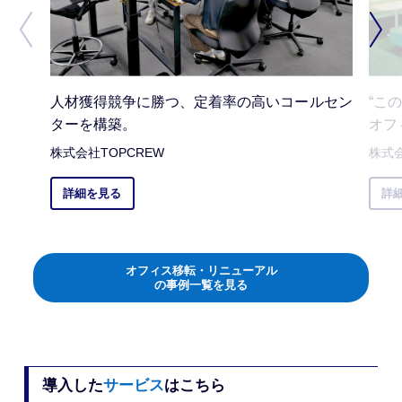
人材獲得競争に勝つ、定着率の高いコールセン
“こ
ターを構築。
オフ
株式会社TOPCREW
株式
詳細を見る
詳
オフィス移転・リニューアル
の事例一覧を見る
導入した
サービス
はこちら