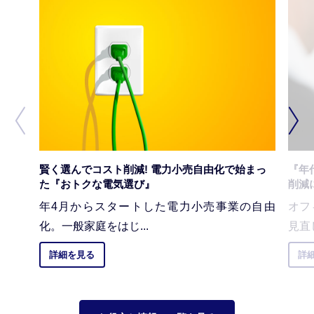
賢く選んでコスト削減! 電力小売自由化で始まっ
『年
た『おトクな電気選び』
削減
年4月からスタートした電力小売事業の自由
オフ
化。一般家庭をはじ...
見直
詳細を見る
詳