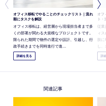
オフィス移転でやることのチェックリスト｜流れ
オフ
順にタスクを解説
ト・
オフィス移転は、経営層から現場担当者まで多
従業
くの部署が関わる大規模なプロジェクトです。
ィス
限られた期間で物件の選定や設計、引越し、行
肢に
政手続きまでを同時進行で進…
し、
詳細を見る
詳
関連記事