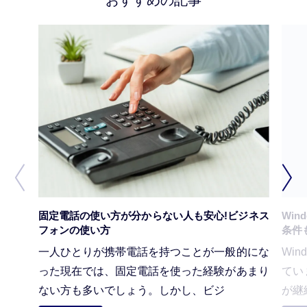
おすすめの記事
固定電話の使い方が分からない人も安心!ビジネス
Win
フォンの使い方
条件
一人ひとりが携帯電話を持つことが一般的にな
Wi
った現在では、固定電話を使った経験があまり
てい
ない方も多いでしょう。しかし、ビジ
が継