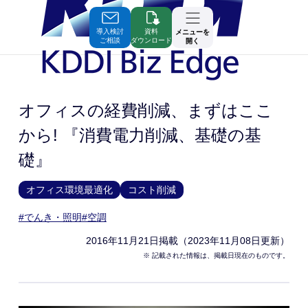
Skip
to
Contents
導入検討
資料
メニューを
ご相談
ダウンロード
開く
オフィスの経費削減、まずはここ
から! 『消費電力削減、基礎の基
礎』
オフィス環境最適化
コスト削減
#でんき・照明
#空調
2016年11月21日
掲載（2023年11月08日更新）
※ 記載された情報は、掲載日現在のものです。