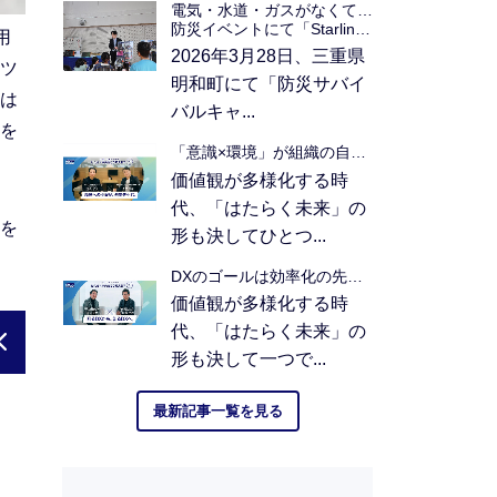
電気・水道・ガスがなくても通信を途絶えさせない。
防災イベントにて「Starlink Business」がもたらす"つながる安心感"を発信
用
2026年3月28日、三重県
ツ
明和町にて「防災サバイ
は
バルキャ...
を
「意識×環境」が組織の自走を生む。持続的成長を加速させるDXの本質
価値観が多様化する時
代、「はたらく未来」の
を
形も決してひとつ...
DXのゴールは効率化の先。現場が"思考"を始めた時、組織は真に進化する
価値観が多様化する時
代、「はたらく未来」の
形も決して一つで...
最新記事一覧を見る