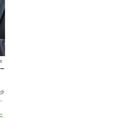
ス
ー
少
す。
に