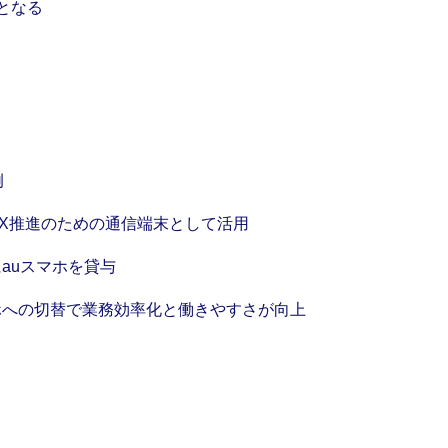
安となる
例
をDX推進のための通信端末として活用
にauスマホを貸与
マホへの切替で業務効率化と働きやすさが向上