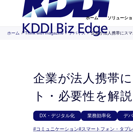
ホーム
ソリューショ
Skip
ホーム
Think with magazine
デバイス
企業が法人携帯にスマ
to
Contents
企業が法人携帯
ト・必要性を解説
DX・デジタル化
業務効率化
デバ
#コミュニケーション
#スマートフォン・タブ