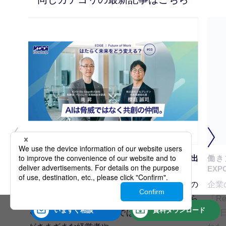
AI導入を事業成長へ。人と組織の可能性を引き出
働き
す活用の本質
EXP
価値観が多様化する時代、「はたらく未来」の
企業
形も決して一つではありません。連載「はたら
「Re
いますぐ
相談
資料
ダウンロード
く未来をどう変える?」では、KDDI Biz Edge
月5