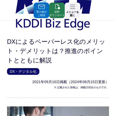
Skip
to
Contents
導入検討
資料
メニューを
ご相談
ダウンロード
開く
DXによるペーパーレス化のメリッ
ト・デメリットは？推進のポイン
トとともに解説
DX・デジタル化
2021年09月16日
掲載（2024年08月15日更新）
※ 記載された情報は、掲載日現在のものです。