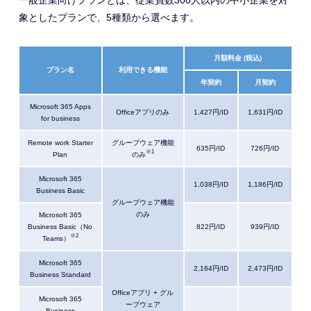
象としたプランで、
5種類
から選べます。
月額料金 (税込)
プラン名
利用できる機能
年契約
月契約
Microsoft 365 Apps
Officeアプリのみ
1,427円/ID
1,631円/ID
for business
Remote work Starter
グループウェア機能
635円/ID
726円/ID
※1
Plan
のみ
Microsoft 365
1,038円/ID
1,186円/ID
Business Basic
グループウェア機能
のみ
Microsoft 365
Business Basic（No
822円/ID
939円/ID
※2
Teams）
Microsoft 365
2,164円/ID
2,473円/ID
Business Standard
Officeアプリ + グル
Microsoft 365
ープウェア
Business