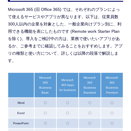
Microsoft 365 (旧 Office 365) では、それぞれのプランによっ
て使えるサービスやアプリが異なります。
以下は、従業員数
300人以内の企業を対象とした、一般企業向けプラン別に、利
用できる機能を表にしたものです (Remote work Starter Plan
を除く)。導入をご検討中の方は、業務で使いたいアプリがあ
るか、ご参考までに確認してみることをおすすめします
。アプ
リの種類と使い方について、詳しくは以降の段落で解説しま
す。
Microsoft
Microsoft
Microsoft
Microsoft
365
365
365
365 Apps
Business
Business
Business
for business
Basic
Standard
Premium
Word
〇
〇
〇
〇
Excel
〇
〇
〇
〇
PowerPoint
〇
〇
〇
〇