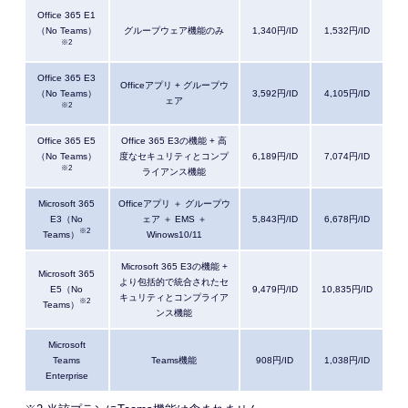
Office 365 E1
（No Teams）
グループウェア機能のみ
1,340円/ID
1,532円/ID
※2
Office 365 E3
Officeアプリ + グループウ
（No Teams）
3,592円/ID
4,105円/ID
ェア
※2
Office 365 E5
Office 365 E3の機能 + 高
（No Teams）
度なセキュリティとコンプ
6,189円/ID
7,074円/ID
※2
ライアンス機能
Microsoft 365
Officeアプリ ＋ グループウ
E3（No
ェア ＋ EMS ＋
5,843円/ID
6,678円/ID
※2
Teams）
Winows10/11
Microsoft 365 E3の機能 +
Microsoft 365
より包括的で統合されたセ
E5（No
9,479円/ID
10,835円/ID
キュリティとコンプライア
※2
Teams）
ンス機能
Microsoft
Teams
Teams機能
908円/ID
1,038円/ID
Enterprise