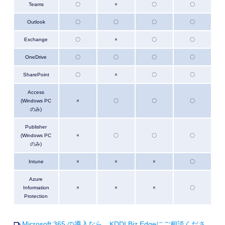
Teams
〇
×
〇
〇
Outlook
〇
〇
〇
〇
Exchange
〇
×
〇
〇
OneDrive
〇
〇
〇
〇
SharePoint
〇
×
〇
〇
Access
(Windows PC
×
〇
〇
〇
のみ)
Publisher
(Windows PC
×
〇
〇
〇
のみ)
Intune
×
×
×
〇
Azure
Information
×
×
×
〇
Protection
Microsoft 365 の導入なら、KDDI Biz Edgeにご相談くださ