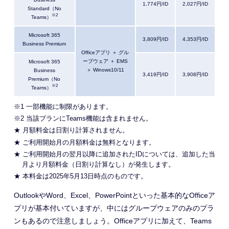
1,774円/ID
2,027円/ID
Standard（No
※2
Teams）
Microsoft 365
3,809円/ID
4,353円/ID
Business Premium
Officeアプリ ＋ グル
ープウェア ＋ EMS
Microsoft 365
＋ Winows10/11
Business
3,419円/ID
3,908円/ID
Premium（No
※2
Teams）
※1 一部機能に制限があります。
※2 当該プランにTeams機能は含まれません。
★ 月額料金は日割り計算されません。
★ ご利用開始月の月額料金は無料となります。
★ ご利用開始月の翌月以降に追加されたIDについては、追加した当
月より月額料金（日割り計算なし）が発生します。
★ 本料金は2025年5月13日時点のものです。
OutlookやWord、Excel、PowerPointといった基本的なOfficeア
プリが基本付いていますが、中にはグループウェアのみのプラ
ンもあるので注意しましょう。Officeアプリに加えて、Teams