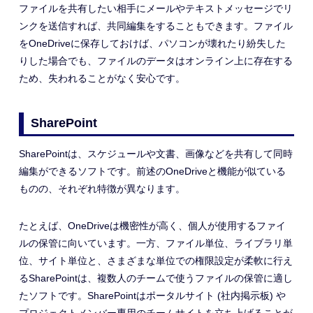
ファイルを共有したい相手にメールやテキストメッセージでリ
ンクを送信すれば、共同編集をすることもできます。ファイル
をOneDriveに保存しておけば、パソコンが壊れたり紛失した
りした場合でも
、
ファイル
のデータはオンライン上に存在する
ため、
失われることがな
く
安心です。
SharePoint
SharePointは、スケジュールや文書、画像などを共有して同時
編集ができるソフトです。前述のOneDriveと機能が似ている
ものの、それぞれ特徴が異なります。
たとえば、OneDriveは機密性が高く、個人が使用するファイ
ルの保管に向いています。一方、ファイル単位、ライブラリ単
位、サイト単位と、さまざまな単位での権限設定が柔軟に行え
るSharePointは、
複数人の
チームで使うファイルの保管に適し
たソフトです。
SharePointはポータルサイト (社内掲示板) や