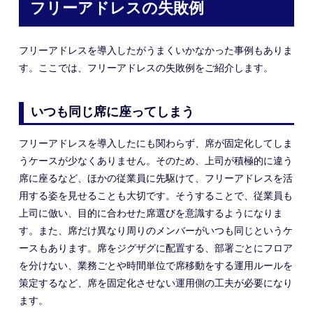
フリーアドレスの失敗例
フリーアドレスを導入したがうまくいかなかった事例もありま
す。ここでは、フリーアドレスの失敗例を
ご
紹介します。
いつも同じ席に座ってしまう
フリーアドレスを導入したにも関わらず、席が固定化してしま
うケース
が
少なくありません。そのため、上司が積極的に違う
席に座るなど、
ほかの
従業員
に先駆けて、フリーアドレスを活
用する姿を見せることも大切です。そうすることで、従業員も
上司に倣い、目的に合わせた席選びを意識するようになりま
す。
また、席だけ異なり周りのメンバーがいつも同じというケ
ースもあります。席をジグザグに配置する、部署ごとにフロア
を分けない、
業務ごとや時間単位で席移動をする運用ルールを
策定する
など、
席を固定化させない運用側の工夫が必要になり
ます。