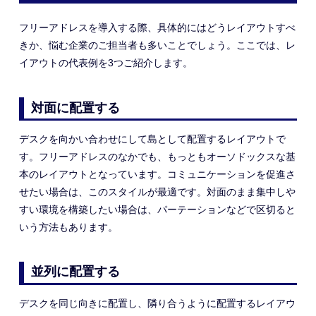
フリーアドレスを導入する際、
具体的にはどうレイアウトすべ
きか、
悩む企業
のご担当者
も多い
こと
でしょう。ここでは、レ
イアウト
の代表例
を3つ
ご
紹介します。
対面に配置する
デスクを向かい合わせにして島として配置するレイアウトで
す。フリーアドレスの
なかでも、もっともオーソドックスな基
本の
レイアウトとなっています。
コミュニケーションを促進さ
せたい場合は、このスタイルが最適です。対面のまま
集中しや
すい環境を構築したい場合は、パーテーションなどで区切ると
いう方法もあります。
並列に配置する
デスクを同じ向きに配置し、隣り合うように配置するレイアウ