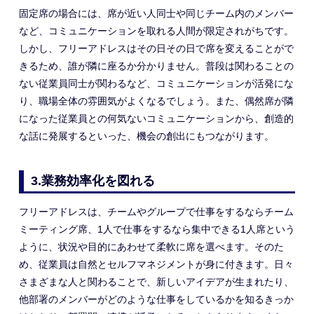
固定席の場合には、席が近い人
同士
や同じチーム
内
のメンバー
など
、
コミュニケーション
を
取れる
人間
が限定されがちです。
しかし、フリーアドレスはその日
その日
で席を変えることがで
きるため、誰が隣に座るか分かりません。普段は関わることの
ない従業員同士が関わるなど、コミュニケーションが活発にな
り
、
職場
全体
の雰囲気がよくなるでしょう。
また、偶然席が隣
になった従業員との何気ないコミュニケーションから、創造的
な話に発展するといった、機会の創出にもつながります。
3.
業務効率化を図れる
フリーアドレスは、チームやグループで仕事をするならチーム
ミーティング席、1人で仕事をするなら
集中できる
1人席という
ように、状況
や目的
にあわせて
柔軟に
席を選べます。そのた
め
、従業員は自然とセルフマネジメントが身に付きます。日々
さまざまな
人と関わることで
、
新しいアイデアが生まれ
たり、
他部署のメンバーがどのような仕事をしているかを知るきっか