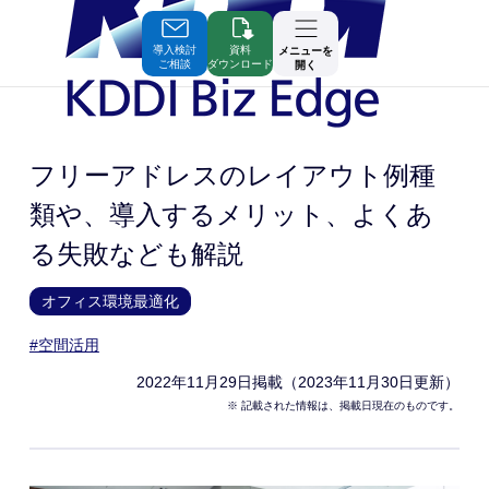
Skip
to
Contents
導入検討
資料
メニューを
ご相談
ダウンロード
開く
フリーアドレスのレイアウト例種
類や、導入するメリット、よくあ
る失敗なども解説
オフィス環境最適化
#空間活用
2022年11月29日
掲載（2023年11月30日更新）
※ 記載された情報は、掲載日現在のものです。