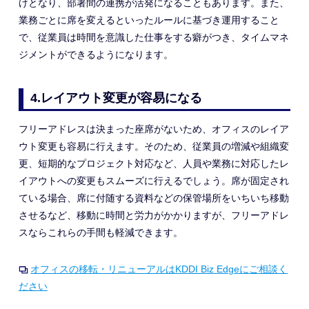
けとなり、部署間の連携が活発になることもあります
。また、
業務ごとに席を変えるといったルールに基づき運用する
こと
で
、従業員は時間を意識した仕事をする癖がつき、タイムマネ
ジメントができるようになります。
4.
レイアウト変更が容易になる
フリーアドレスは決まった座席がないため、オフィスのレイア
ウト変更も容易に行えます。そのため、従業員の増減や組織変
更、短期的なプロジェクト対応など、人員や業務に対応したレ
イアウトへの変更もスムーズに行えるでしょう。席が固定され
ている場合、
席に付随する資料などの保管場所をいちいち移動
させるなど、
移動に時間
と労力
がかかりますが、フリーアドレ
スならこれらの手間も軽減できます。
オフィスの移転・リニューアルはKDDI Biz Edgeにご相談く
ださい