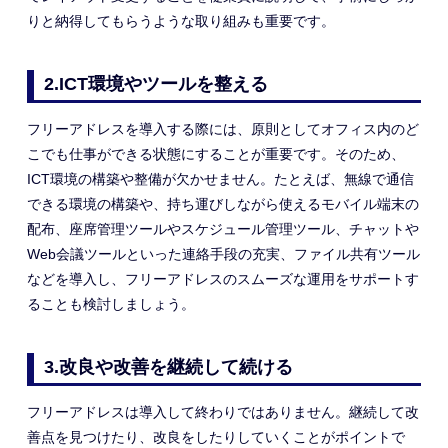
りと納得してもらうような取り組みも重要です。
2.
ICT環境やツールを整える
フリーアドレスを導入する際には、原則としてオフィス内のど
こでも仕事ができる状態にすることが重要です。そのため、
ICT環境の構築
や整備が
欠かせません。たとえば、
無線で通信
できる環境の構築や、
持ち運びしながら使えるモバイル端末
の
配布、座席管理ツール
やスケジュール管理ツール、チャットや
Web会議ツールといった連絡手段の充実
、ファイル共有ツール
などを導入
し
、フリーアドレスの
スムーズな
運用をサポートす
る
こと
も検討しましょう。
3.
改良や改善を継続して続ける
フリーアドレス
は
導入して終わり
ではありません。
継続して改
善点を見つけたり
、
改良
を
したりしていくこと
が
ポイントで