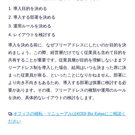
導入目的を決める
導入する部署を決める
運用ルールを決める
レイアウトを検討する
導入を決める前に、なぜフリーアドレスにしたいのか目的を決
めましょう。この際、経営層だけでなく従業員も含めて目的を
共有することが重要です。
従業員層が目的を理解しないままフ
リーアドレス制を導入した場合、結局はいつも決まった席に決
まった従業員が座る、といったことになりかねません。
部署に
より向き不向きもあるため、導入する部署
は慎重に
検討する必
要があります。その後、フリーアドレスの種類や運用のルール
を決め、
具体的な
レイアウト
の
検討
を
します。
オフィスの移転・リニューアルはKDDI Biz Edgeにご相談く
ださい