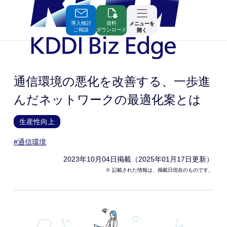
Skip
to
Contents
導入検討
資料
メニューを
ご相談
ダウンロード
開く
通信環境の悪化を改善する、一歩進
んだネットワークの最適化案とは
生産性向上
#通信環境
2023年10月04日
掲載（2025年01月17日更新）
※ 記載された情報は、掲載日現在のものです。