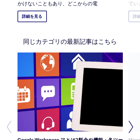
かけないこともあり、どこからの電
てい
詳細を見る
詳
同じカテゴリの最新記事はこちら
Google Workspace ™とは?料金や機能・各ツー
Mic