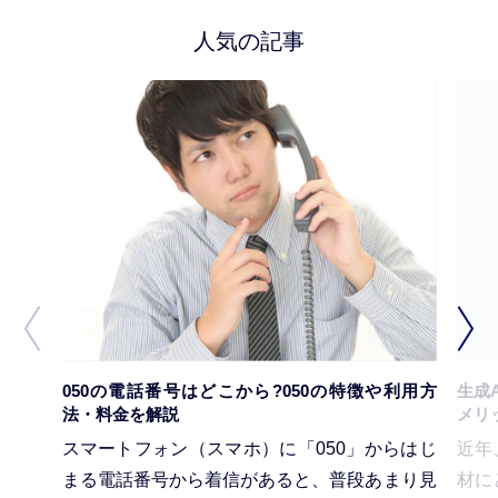
人気の記事
050の電話番号はどこから?050の特徴や利用方
生成
法・料金を解説
メリ
スマートフォン（スマホ）に「050」からはじ
近年
まる電話番号から着信があると、普段あまり見
材に