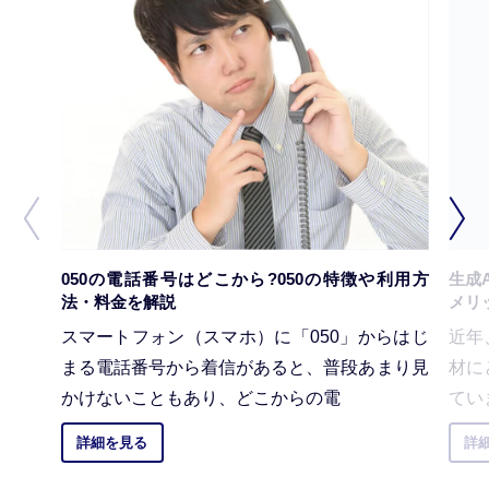
050の電話番号はどこから?050の特徴や利用方
生成
法・料金を解説
メリ
スマートフォン（スマホ）に「050」からはじ
近年
まる電話番号から着信があると、普段あまり見
材に
かけないこともあり、どこからの電
てい
詳細を見る
詳