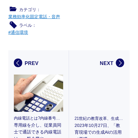
カテゴリ：
業務効率化
固定電話・音声
ラベル：
#通信環境
PREV
NEXT
内線電話とは?内線番号の調べ方・かける際のマナーも解説
21世紀の教育改革、生成AIと未来の学び｜オンラインセミナーレポート
専用線を介し、従業員同
2023年10月27日、「教
士で通話できる内線電話
育現場での生成AIの活用