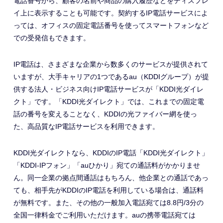
電話番号から、顧客の名前や商品の購入履歴などをディスプレ
イ上に表示することも可能です。契約するIP電話サービスによ
っては、オフィスの固定電話番号を使ってスマートフォンなど
での受発信もできます。
IP電話は、さまざまな企業から数多くのサービスが提供されて
いますが、大手キャリアの1つであるau（KDDIグループ）が提
供する法人・ビジネス向けIP電話サービスが「KDDI光ダイレ
クト」です。「KDDI光ダイレクト」では、これまでの固定電
話の番号を変えることなく、KDDIの光ファイバー網を使っ
た、高品質なIP電話サービスを利用できます。
KDDI光ダイレクトなら、KDDIのIP電話「KDDI光ダイレクト」
「KDDI-IPフォン」「auひかり」宛ての通話料がかかりませ
ん。同一企業の拠点間通話はもちろん、他企業との通話であっ
ても、相手先がKDDIのIP電話を利用している場合は、通話料
が無料です。また、その他の一般加入電話宛ては8.8円/3分の
全国一律料金でご利用いただけます。auの携帯電話宛ては