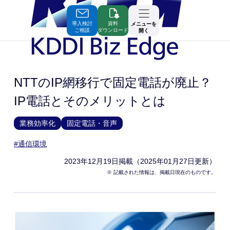
Skip
to
Contents
導入検討
資料
メニューを
ご相談
ダウンロード
開く
NTTのIP網移行で固定電話が廃止？
IP電話とそのメリットとは
業務効率化
固定電話・音声
#通信環境
2023年12月19日
掲載（2025年01月27日更新）
※ 記載された情報は、掲載日現在のものです。