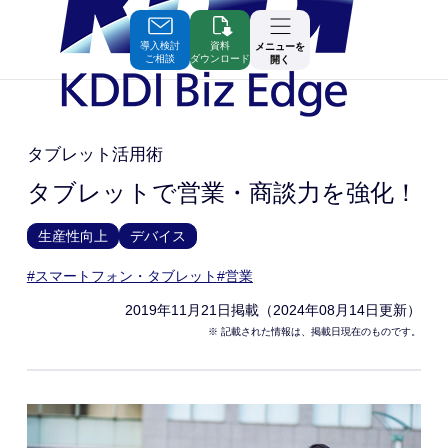
Skip
to
Contents
導入検討
資料
メニューを
ご相談
ダウンロード
開く
タブレット活用術
タブレットで営業・商談力を強化！
生産性向上
デバイス
#スマートフォン・タブレット
#営業
2019年11月21日
掲載（2024年08月14日更新）
※ 記載された情報は、掲載日現在のものです。