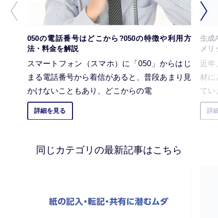
050の電話番号はどこから?050の特徴や利用方
生成
法・料金を解説
メリ
スマートフォン（スマホ）に「050」からはじ
近年
まる電話番号から着信があると、普段あまり見
材に
かけないこともあり、どこからの電
てい
詳細を見る
詳
同じカテゴリの最新記事はこちら