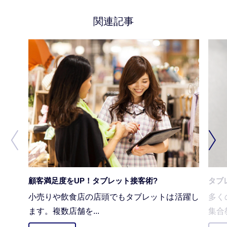
関連記事
顧客満足度をUP！タブレット接客術?
タブ
小売りや飲食店の店頭でもタブレットは活躍し
多く
ます。複数店舗を...
集合