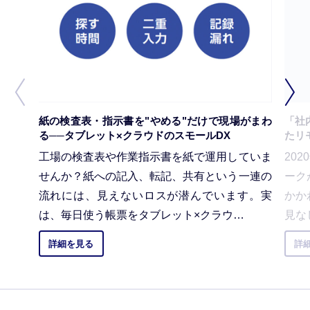
紙の検査表・指示書を"やめる"だけで現場がまわ
「社
る──タブレット×クラウドのスモールDX
たリ
工場の検査表や作業指示書を紙で運用していま
20
せんか？紙への記入、転記、共有という一連の
ーク
流れには、見えないロスが潜んでいます。実
かか
は、毎日使う帳票をタブレット×クラウ…
見な
詳細を見る
詳