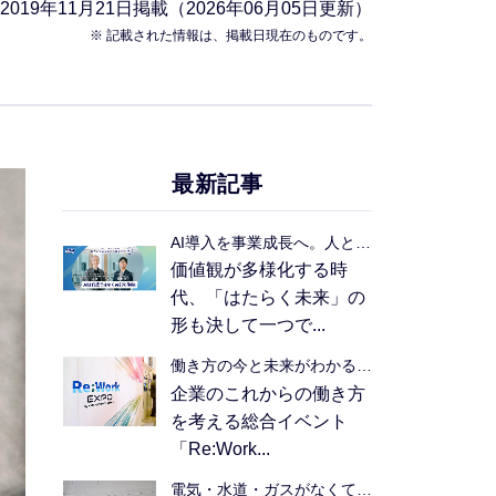
2019年11月21日
掲載（2026年06月05日更新）
※ 記載された情報は、掲載日現在のものです。
最新記事
AI導入を事業成長へ。人と組織の可能性を引き出す活用の本質
価値観が多様化する時
代、「はたらく未来」の
形も決して一つで...
働き方の今と未来がわかる1日―「Re:Work EXPO in Nagoya」イベントレポート
企業のこれからの働き方
を考える総合イベント
「Re:Work...
電気・水道・ガスがなくても通信を途絶えさせない。