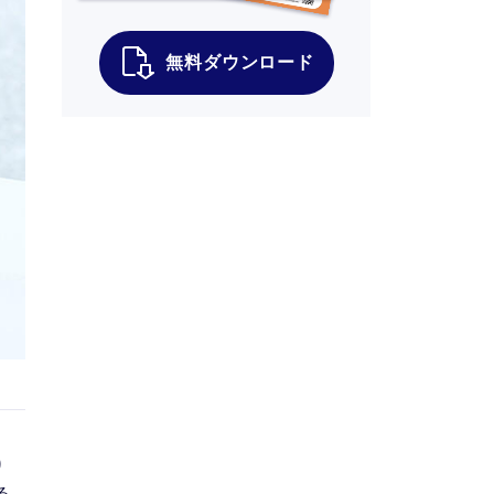
無料ダウンロード
り
る